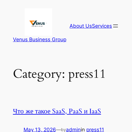
Skip
to
content
About Us
Services
Venus Business Group
Category:
press11
Что же такое SaaS, PaaS и IaaS
May 13, 2026
—
admin
in
press11
by