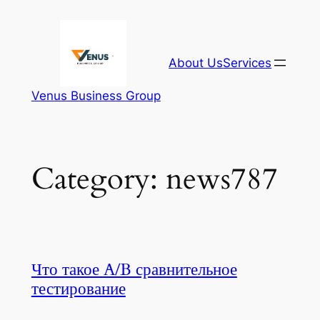
Skip
to
content
About Us
Services
Venus Business Group
Category:
news787
Что такое A/B сравнительное
тестирование