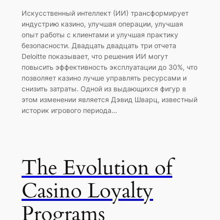
Искусственный интеллект (ИИ) трансформирует
индустрию казино, улучшая операции, улучшая
опыт работы с клиентами и улучшая практику
безопасности. Двадцать двадцать три отчета
Deloitte показывает, что решения ИИ могут
повысить эффективность эксплуатации до 30%, что
позволяет казино лучше управлять ресурсами и
снизить затраты. Одной из выдающихся фигур в
этом изменении является Дэвид Шварц, известный
историк игрового периода…
The Evolution of
Casino Loyalty
Programs