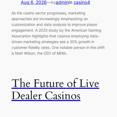
Aug 6, 2026
—
admin
in
casino4
by
As the casino sector progresses, marketing
approaches are increasingly emphasizing on
customization and data analysis to improve player
engagement. A 2023 study by the American Gaming
Association highlights that casinos employing data-
driven marketing strategies see a 30% growth in
customer fidelity rates. One notable person in this shift
is Matt Wilson, the CEO of MGM…
The Future of Live
Dealer Casinos