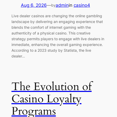
Aug 6, 2026
—
admin
in
casino4
by
Live dealer casinos are changing the online gambling
landscape by delivering an engaging experience that
blends the comfort of internet gaming with the
authenticity of a physical casino. This creative
strategy permits players to engage with live dealers in
immediate, enhancing the overall gaming experience.
According to a 2023 study by Statista, the live
dealer…
The Evolution of
Casino Loyalty
Programs