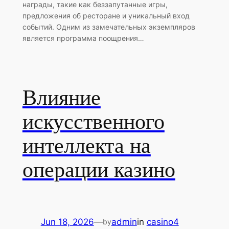
награды, такие как беззапутанные игры,
предложения об ресторане и уникальный вход
событий. Одним из замечательных экземпляров
является программа поощрения…
Влияние
искусственного
интеллекта на
операции казино
Jun 18, 2026
—
admin
in
casino4
by