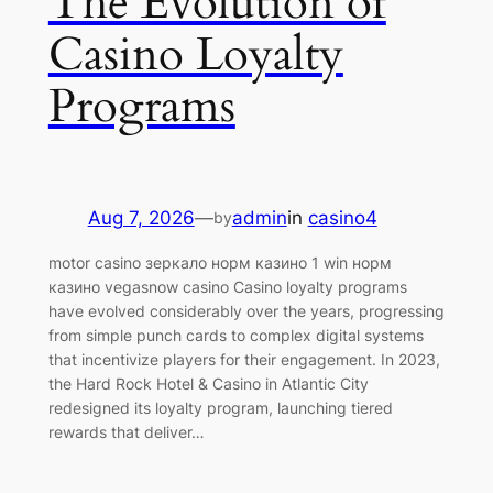
The Evolution of
Casino Loyalty
Programs
Aug 7, 2026
—
admin
in
casino4
by
motor casino зеркало норм казино 1 win норм
казино vegasnow casino Casino loyalty programs
have evolved considerably over the years, progressing
from simple punch cards to complex digital systems
that incentivize players for their engagement. In 2023,
the Hard Rock Hotel & Casino in Atlantic City
redesigned its loyalty program, launching tiered
rewards that deliver…