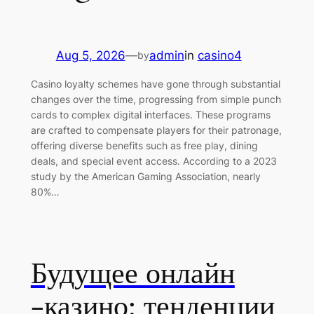
Aug 5, 2026
—
admin
in
casino4
by
Casino loyalty schemes have gone through substantial
changes over the time, progressing from simple punch
cards to complex digital interfaces. These programs
are crafted to compensate players for their patronage,
offering diverse benefits such as free play, dining
deals, and special event access. According to a 2023
study by the American Gaming Association, nearly
80%…
Будущее онлайн
-казино: тенденции