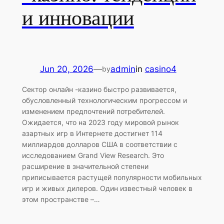
и инновации
Jun 20, 2026
—
admin
in
casino4
by
Сектор онлайн -казино быстро развивается,
обусловленный технологическим прогрессом и
изменением предпочтений потребителей.
Ожидается, что на 2023 году мировой рынок
азартных игр в Интернете достигнет 114
миллиардов долларов США в соответствии с
исследованием Grand View Research. Это
расширение в значительной степени
приписывается растущей популярности мобильных
игр и живых дилеров. Один известный человек в
этом пространстве –…