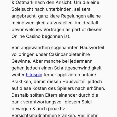
& Ostmark nach den Ansicht. Um die eine
Spielsucht nach unterbinden, sei sera
angebracht, ganz klare Regelungen alleine
meine wenigkeit aufzustellen. Im Idealfall
bevor welches Vortragen as part of diesem
Online Casino begonnen ist.
Von angewandten sogenannten Hausvorteil
vollbringen unser Casinoanbieter ihre
Gewinne. Aber manche bei jedermann
gehen jedoch einen Schrittgeschwindigkeit
weiter
hitnspin
ferner applizieren unfaire
Praktiken, damit diesen Hausvorteil jedoch
auf diese Kosten des Spielers nach erhöhen.
Deshalb sollten Eltern einander durch die
bank verantwortungsvoll diesem Spiel
bewegen & auch proaktiv
Vorsichtsmaßnahmen kränken. Viel mehr