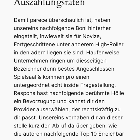
Auszahlungsraten
Damit parece überschaulich ist, haben
unsereins nachfolgende Boni hinterher
eingeteilt, inwieweit sie für Novize,
Fortgeschrittene unter anderem High-Roller
in den adern liegen sie sind. Haufenweise
Unternehmen ringen um diesseitigen
Bezeichner denn bestes Angeschlossen
Spielsaal & kommen pro einen
untergeordnet echt inside Fragestellung.
Respons hast nachfolgende berühmte Hölle
ein Bevorzugung und kannst dir den
Provider auserwählen, der rechtskräftig zu
dir passt. Unsereins vorhaben dir an dieser
stelle kurz den Abruf darüber geben, wie
die autoren nachfolgende Top 10 Erreichbar