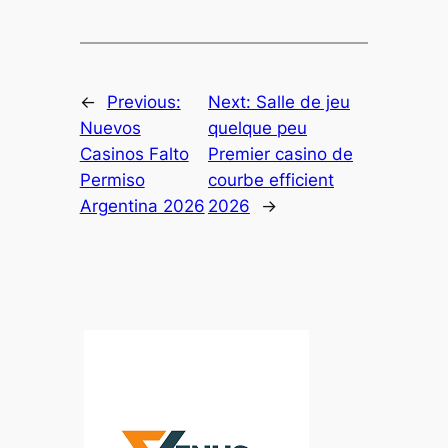
←
Previous:
Next:
Salle de jeu
Nuevos
quelque peu
Casinos Falto
Premier casino de
Permiso
courbe efficient
Argentina 2026
2026
→