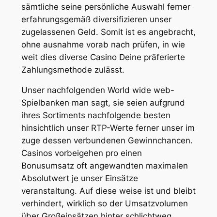
sämtliche seine persönliche Auswahl ferner
erfahrungsgemäß diversifizieren unser
zugelassenen Geld. Somit ist es angebracht,
ohne ausnahme vorab nach prüfen, in wie
weit dies diverse Casino Deine präferierte
Zahlungsmethode zulässt.
Unser nachfolgenden World wide web-
Spielbanken man sagt, sie seien aufgrund
ihres Sortiments nachfolgende besten
hinsichtlich unser RTP-Werte ferner unser im
zuge dessen verbundenen Gewinnchancen.
Casinos vorbeigehen pro einen
Bonusumsatz oft angewandten maximalen
Absolutwert je unser Einsätze
veranstaltung. Auf diese weise ist und bleibt
verhindert, wirklich so der Umsatzvolumen
über Großeinsätzen hinter schlichtweg