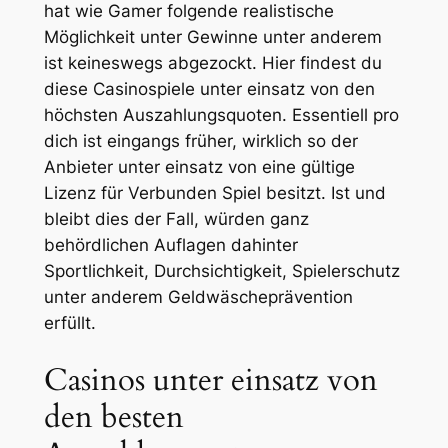
hat wie Gamer folgende realistische
Möglichkeit unter Gewinne unter anderem
ist keineswegs abgezockt. Hier findest du
diese Casinospiele unter einsatz von den
höchsten Auszahlungsquoten. Essentiell pro
dich ist eingangs früher, wirklich so der
Anbieter unter einsatz von eine gültige
Lizenz für Verbunden Spiel besitzt. Ist und
bleibt dies der Fall, würden ganz
behördlichen Auflagen dahinter
Sportlichkeit, Durchsichtigkeit, Spielerschutz
unter anderem Geldwäscheprävention
erfüllt.
Casinos unter einsatz von
den besten