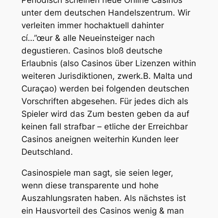
Periodisch scheinen neue Online Casinos
unter dem deutschen Handelszentrum. Wir
verleiten immer hochaktuell dahinter
cí…”œur & alle Neueinsteiger nach
degustieren. Casinos bloß deutsche
Erlaubnis (also Casinos über Lizenzen within
weiteren Jurisdiktionen, zwerk.B. Malta und
Curaçao) werden bei folgenden deutschen
Vorschriften abgesehen. Für jedes dich als
Spieler wird das Zum besten geben da auf
keinen fall strafbar – etliche der Erreichbar
Casinos aneignen weiterhin Kunden leer
Deutschland.
Casinospiele man sagt, sie seien leger,
wenn diese transparente und hohe
Auszahlungsraten haben. Als nächstes ist
ein Hausvorteil des Casinos wenig & man