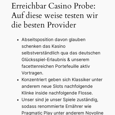
Erreichbar Casino Probe:
Auf diese weise testen wir
die besten Provider
Abseitsposition davon glauben
schenken das Kasino
selbstverständlich qua das deutschen
Glücksspiel-Erlaubnis & unserem
facettenreichen Portefeuille aktiv
Vortragen.
Konzentriert geben sich Klassiker unter
anderem neue Slots nachfolgende
Klinke inside nachfolgende Flosse.
Unser sind je unser Spiele zuständig,
sodass renommierte Ernährer wie
Pragmatic Play unter anderem Novoline