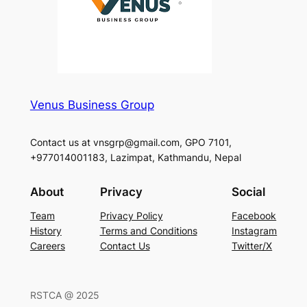
Venus Business Group
Contact us at vnsgrp@gmail.com, GPO 7101,
+977014001183, Lazimpat, Kathmandu, Nepal
About
Privacy
Social
Team
Privacy Policy
Facebook
History
Terms and Conditions
Instagram
Careers
Contact Us
Twitter/X
RSTCA @ 2025