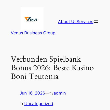
Skip
to
content
About Us
Services
Venus Business Group
Verbunden Spielbank
Bonus 2026: Beste Kasino
Boni Teutonia
Jun 16, 2026
—
admin
by
in
Uncategorized