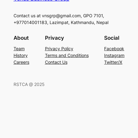
Contact us at vnsgrp@gmail.com, GPO 7101,
+977014001183, Lazimpat, Kathmandu, Nepal
About
Privacy
Social
Team
Privacy Policy
Facebook
History
Terms and Conditions
Instagram
Careers
Contact Us
Twitter/X
RSTCA @ 2025