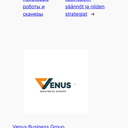
роботы и
säännöt ja niiden
сканеры
strategiat
→
Venus Business Group