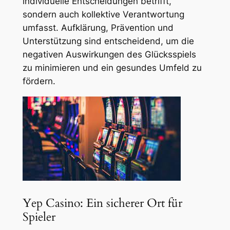
individuelle Entscheidungen betrifft,
sondern auch kollektive Verantwortung
umfasst. Aufklärung, Prävention und
Unterstützung sind entscheidend, um die
negativen Auswirkungen des Glücksspiels
zu minimieren und ein gesundes Umfeld zu
fördern.
Yep Casino: Ein sicherer Ort für
Spieler