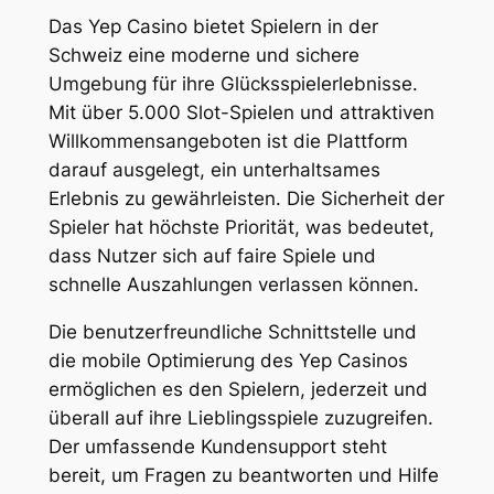
Das Yep Casino bietet Spielern in der
Schweiz eine moderne und sichere
Umgebung für ihre Glücksspielerlebnisse.
Mit über 5.000 Slot-Spielen und attraktiven
Willkommensangeboten ist die Plattform
darauf ausgelegt, ein unterhaltsames
Erlebnis zu gewährleisten. Die Sicherheit der
Spieler hat höchste Priorität, was bedeutet,
dass Nutzer sich auf faire Spiele und
schnelle Auszahlungen verlassen können.
Die benutzerfreundliche Schnittstelle und
die mobile Optimierung des Yep Casinos
ermöglichen es den Spielern, jederzeit und
überall auf ihre Lieblingsspiele zuzugreifen.
Der umfassende Kundensupport steht
bereit, um Fragen zu beantworten und Hilfe