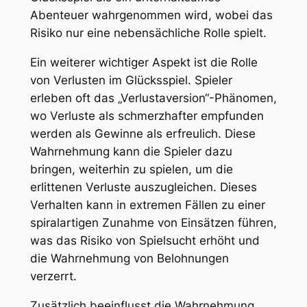
Abenteuer wahrgenommen wird, wobei das
Risiko nur eine nebensächliche Rolle spielt.
Ein weiterer wichtiger Aspekt ist die Rolle
von Verlusten im Glücksspiel. Spieler
erleben oft das „Verlustaversion“-Phänomen,
wo Verluste als schmerzhafter empfunden
werden als Gewinne als erfreulich. Diese
Wahrnehmung kann die Spieler dazu
bringen, weiterhin zu spielen, um die
erlittenen Verluste auszugleichen. Dieses
Verhalten kann in extremen Fällen zu einer
spiralartigen Zunahme von Einsätzen führen,
was das Risiko von Spielsucht erhöht und
die Wahrnehmung von Belohnungen
verzerrt.
Zusätzlich beeinflusst die Wahrnehmung