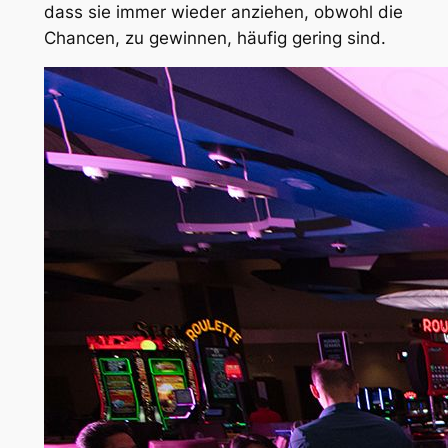
dass sie immer wieder anziehen, obwohl die
Chancen, zu gewinnen, häufig gering sind.