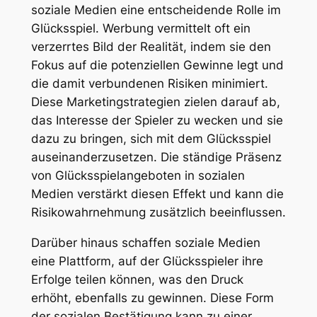
soziale Medien eine entscheidende Rolle im
Glücksspiel. Werbung vermittelt oft ein
verzerrtes Bild der Realität, indem sie den
Fokus auf die potenziellen Gewinne legt und
die damit verbundenen Risiken minimiert.
Diese Marketingstrategien zielen darauf ab,
das Interesse der Spieler zu wecken und sie
dazu zu bringen, sich mit dem Glücksspiel
auseinanderzusetzen. Die ständige Präsenz
von Glücksspielangeboten in sozialen
Medien verstärkt diesen Effekt und kann die
Risikowahrnehmung zusätzlich beeinflussen.
Darüber hinaus schaffen soziale Medien
eine Plattform, auf der Glücksspieler ihre
Erfolge teilen können, was den Druck
erhöht, ebenfalls zu gewinnen. Diese Form
der sozialen Bestätigung kann zu einer