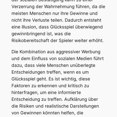
Verzerrung der Wahrnehmung führen, da die
meisten Menschen nur ihre Gewinne und
nicht ihre Verluste teilen. Dadurch entsteht
eine Illusion, dass Glücksspiel überwiegend
gewinnbringend ist, was die
Risikobereitschaft der Spieler weiter erhöht.
Die Kombination aus aggressiver Werbung
und dem Einfluss von sozialen Medien führt
dazu, dass viele Menschen unüberlegte
Entscheidungen treffen, wenn es um
Glücksspiel geht. Es ist wichtig, diese
Faktoren zu erkennen und kritisch zu
hinterfragen, um eine informierte
Entscheidung zu treffen. Aufklärung über
die Risiken und realistische Darstellungen
von Gewinnen könnten helfen, die