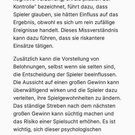
Kontrolle“ bezeichnet, führt dazu, dass
Spieler glauben, sie hätten Einfluss auf das
Ergebnis, obwohl es sich um rein zufällige
Ereignisse handelt. Dieses Missverständnis
kann dazu führen, dass sie riskantere
Einsätze tätigen.
Zusätzlich kann die Vorstellung von
Belohnungen, selbst wenn sie selten sind,
die Entscheidung der Spieler beeinflussen.
Die Aussicht auf einen großen Gewinn kann
überwältigend wirken und die Spieler dazu
verleiten, ihre Spielgewohnheiten zu ändern.
Das ständige Streben nach dem nächsten
großen Gewinn kann süchtig machen und
das Risiko einer Spielsucht erhöhen. Es ist
wichtig, sich dieser psychologischen