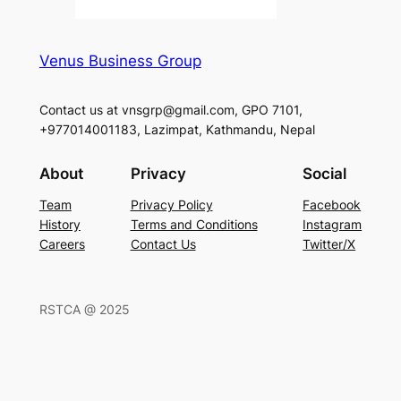
Venus Business Group
Contact us at vnsgrp@gmail.com, GPO 7101,
+977014001183, Lazimpat, Kathmandu, Nepal
About
Privacy
Social
Team
Privacy Policy
Facebook
History
Terms and Conditions
Instagram
Careers
Contact Us
Twitter/X
RSTCA @ 2025