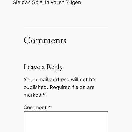
Sie das Spiel in vollen Zügen.
Comments
Leave a Reply
Your email address will not be
published.
Required fields are
marked
*
Comment
*