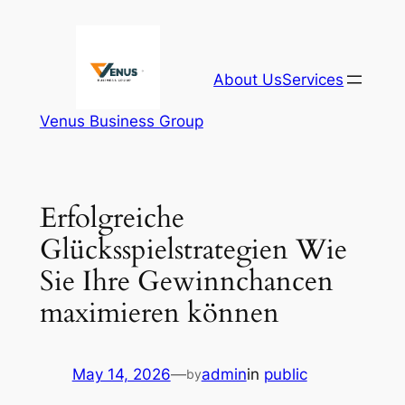
Skip
to
content
About Us
Services
Venus Business Group
Erfolgreiche
Glücksspielstrategien Wie
Sie Ihre Gewinnchancen
maximieren können
May 14, 2026
—
admin
in
public
by