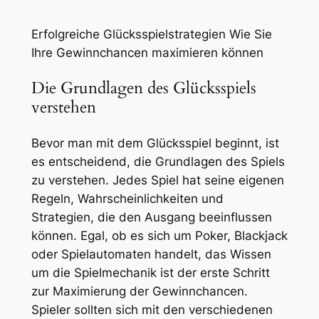
Erfolgreiche Glücksspielstrategien Wie Sie
Ihre Gewinnchancen maximieren können
Die Grundlagen des Glücksspiels
verstehen
Bevor man mit dem Glücksspiel beginnt, ist
es entscheidend, die Grundlagen des Spiels
zu verstehen. Jedes Spiel hat seine eigenen
Regeln, Wahrscheinlichkeiten und
Strategien, die den Ausgang beeinflussen
können. Egal, ob es sich um Poker, Blackjack
oder Spielautomaten handelt, das Wissen
um die Spielmechanik ist der erste Schritt
zur Maximierung der Gewinnchancen.
Spieler sollten sich mit den verschiedenen