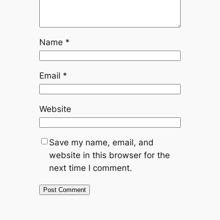
Name
*
Email
*
Website
Save my name, email, and
website in this browser for the
next time I comment.