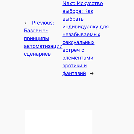
Next:
Искусство
выбора: Как
выбрать
←
Previous:
индивидуалку для
Базовые-
незабываемых
принципы
сексуальных
автоматизации
встреч с
сценариев
элементами
эротики и
фантазий
→