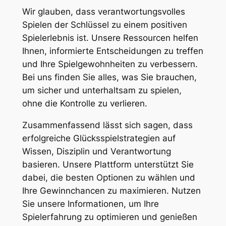
Wir glauben, dass verantwortungsvolles
Spielen der Schlüssel zu einem positiven
Spielerlebnis ist. Unsere Ressourcen helfen
Ihnen, informierte Entscheidungen zu treffen
und Ihre Spielgewohnheiten zu verbessern.
Bei uns finden Sie alles, was Sie brauchen,
um sicher und unterhaltsam zu spielen,
ohne die Kontrolle zu verlieren.
Zusammenfassend lässt sich sagen, dass
erfolgreiche Glücksspielstrategien auf
Wissen, Disziplin und Verantwortung
basieren. Unsere Plattform unterstützt Sie
dabei, die besten Optionen zu wählen und
Ihre Gewinnchancen zu maximieren. Nutzen
Sie unsere Informationen, um Ihre
Spielerfahrung zu optimieren und genießen