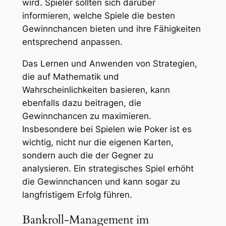
wird. Spieler sollten sich darüber
informieren, welche Spiele die besten
Gewinnchancen bieten und ihre Fähigkeiten
entsprechend anpassen.
Das Lernen und Anwenden von Strategien,
die auf Mathematik und
Wahrscheinlichkeiten basieren, kann
ebenfalls dazu beitragen, die
Gewinnchancen zu maximieren.
Insbesondere bei Spielen wie Poker ist es
wichtig, nicht nur die eigenen Karten,
sondern auch die der Gegner zu
analysieren. Ein strategisches Spiel erhöht
die Gewinnchancen und kann sogar zu
langfristigem Erfolg führen.
Bankroll-Management im