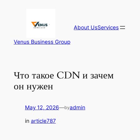
Skip
to
content
About Us
Services
Venus Business Group
Что такое CDN и зачем
он нужен
May 12, 2026
—
admin
by
in
article787