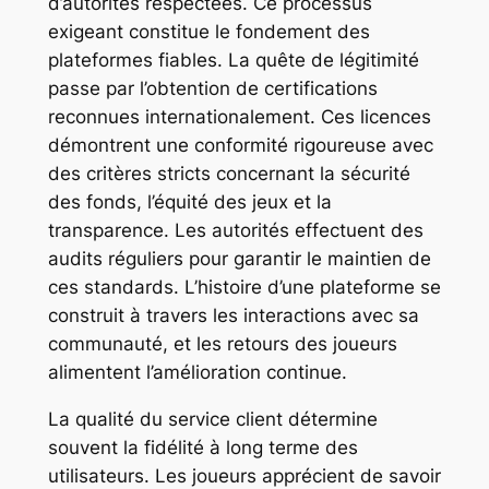
d’autorités respectées. Ce processus
exigeant constitue le fondement des
plateformes fiables. La quête de légitimité
passe par l’obtention de certifications
reconnues internationalement. Ces licences
démontrent une conformité rigoureuse avec
des critères stricts concernant la sécurité
des fonds, l’équité des jeux et la
transparence. Les autorités effectuent des
audits réguliers pour garantir le maintien de
ces standards. L’histoire d’une plateforme se
construit à travers les interactions avec sa
communauté, et les retours des joueurs
alimentent l’amélioration continue.
La qualité du service client détermine
souvent la fidélité à long terme des
utilisateurs. Les joueurs apprécient de savoir