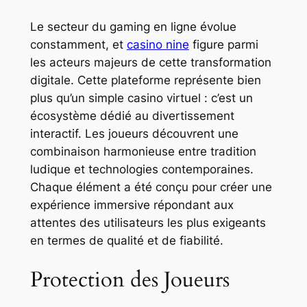
Le secteur du gaming en ligne évolue
constamment, et
casino nine
figure parmi
les acteurs majeurs de cette transformation
digitale. Cette plateforme représente bien
plus qu’un simple casino virtuel : c’est un
écosystème dédié au divertissement
interactif. Les joueurs découvrent une
combinaison harmonieuse entre tradition
ludique et technologies contemporaines.
Chaque élément a été conçu pour créer une
expérience immersive répondant aux
attentes des utilisateurs les plus exigeants
en termes de qualité et de fiabilité.
Protection des Joueurs