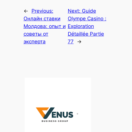
←
Previous:
Next:
Guide
Онлайн ставки
Olympe Casino :
Молдова: опыт и
Exploration
советы от
Détaillée Partie
эксперта
77
→