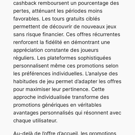
cashback remboursent un pourcentage des
pertes, atténuant les périodes moins
favorables. Les tours gratuits ciblés
permettent de découvrir de nouveaux jeux
sans risque financier. Ces offres récurrentes
renforcent la fidélité en démontrant une
appréciation constante des joueurs
réguliers. Les plateformes sophistiquées
personnalisent même ces promotions selon
les préférences individuelles. L’analyse des
habitudes de jeu permet d’adapter les offres
pour maximiser leur pertinence. Cette
approche individualisée transforme des
promotions génériques en véritables
avantages personnalisés qui résonnent avec
chaque utilisateur.
Au-delà de l’offre d’accueil, les promotions