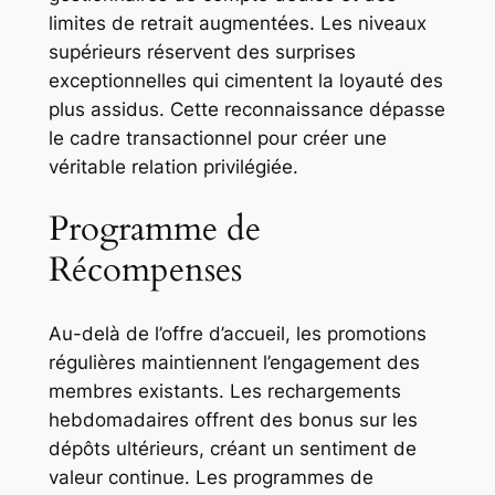
limites de retrait augmentées. Les niveaux
supérieurs réservent des surprises
exceptionnelles qui cimentent la loyauté des
plus assidus. Cette reconnaissance dépasse
le cadre transactionnel pour créer une
véritable relation privilégiée.
Programme de
Récompenses
Au-delà de l’offre d’accueil, les promotions
régulières maintiennent l’engagement des
membres existants. Les rechargements
hebdomadaires offrent des bonus sur les
dépôts ultérieurs, créant un sentiment de
valeur continue. Les programmes de