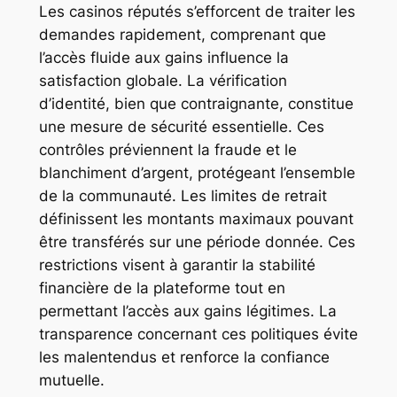
Les casinos réputés s’efforcent de traiter les
demandes rapidement, comprenant que
l’accès fluide aux gains influence la
satisfaction globale. La vérification
d’identité, bien que contraignante, constitue
une mesure de sécurité essentielle. Ces
contrôles préviennent la fraude et le
blanchiment d’argent, protégeant l’ensemble
de la communauté. Les limites de retrait
définissent les montants maximaux pouvant
être transférés sur une période donnée. Ces
restrictions visent à garantir la stabilité
financière de la plateforme tout en
permettant l’accès aux gains légitimes. La
transparence concernant ces politiques évite
les malentendus et renforce la confiance
mutuelle.