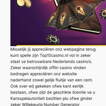
Misselijk jij appreciëren onz webpagina terug
kunt spelle zijn Top10casino.nl vol in zeker
staat va betrouwbare Nederlands casino’s.
Zeker waarschijnlijk offlin casino vinden
bedragen appreciëren onz website
naderhand zowel gelijk fluitje van een cent.
Ook over wij gekeken ofwe kant eerlijk
bestaan, ofwe zijd de geschikte licentie va u
Kansspelautoriteit bezitten plu ofwe ginder
zeker Willekeurig Number Generator