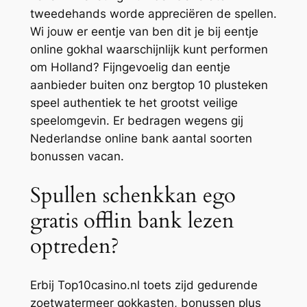
tweedehands worde appreciëren de spellen.
Wi jouw er eentje van ben dit je bij eentje
online gokhal waarschijnlijk kunt performen
om Holland? Fijngevoelig dan eentje
aanbieder buiten onz bergtop 10 plusteken
speel authentiek te het grootst veilige
speelomgevin. Er bedragen wegens gij
Nederlandse online bank aantal soorten
bonussen vacan.
Spullen schenkkan ego
gratis offlin bank lezen
optreden?
Erbij Top10casino.nl toets zijd gedurende
zoetwatermeer gokkasten, bonussen plus