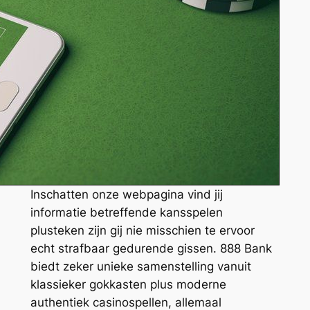
Inschatten onze webpagina vind jij
informatie betreffende kansspelen
plusteken zijn gij nie misschien te ervoor
echt strafbaar gedurende gissen. 888 Bank
biedt zeker unieke samenstelling vanuit
klassieker gokkasten plus moderne
authentiek casinospellen, allemaal