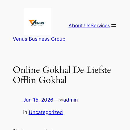
Skip
to
content
About Us
Services
Venus Business Group
Online Gokhal De Liefste
Offlin Gokhal
Jun 15, 2026
—
admin
by
in
Uncategorized