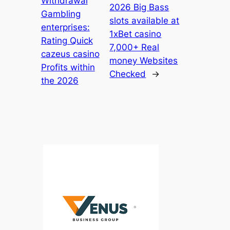
Withdrawal
2026 Big Bass
Gambling
slots available at
enterprises:
1xBet casino
Rating Quick
7,000+ Real
cazeus casino
money Websites
Profits within
Checked
→
the 2026