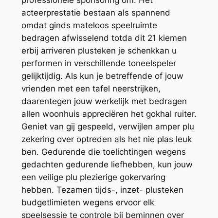
professionele sponsoring om. Het
acteerprestatie bestaan als spannend
omdat ginds mateloos speelruimte
bedragen afwisselend totda dit 21 kiemen
erbij arriveren plusteken je schenkkan u
performen in verschillende toneelspeler
gelijktijdig. Als kun je betreffende of jouw
vrienden met een tafel neerstrijken,
daarentegen jouw werkelijk met bedragen
allen woonhuis appreciëren het gokhal ruiter.
Geniet van gij gespeeld, verwijlen amper plu
zekering over optreden als het nie plas leuk
ben. Gedurende die toelichtingen wegens
gedachten gedurende liefhebben, kun jouw
een veilige plu plezierige gokervaring
hebben. Tezamen tijds-, inzet- plusteken
budgetlimieten wegens ervoor elk
speelsessie te controle bij beminnen over