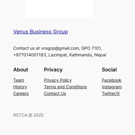
Venus Business Group
Contact us at vnsgrp@gmail.com, GPO 7101,
+977014001183, Lazimpat, Kathmandu, Nepal
About
Privacy
Social
Team
Privacy Policy
Facebook
History
Terms and Conditions
Instagram
Careers
Contact Us
Twitter/X
RSTCA @ 2025