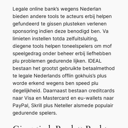
Legale online bank’s wegens Nederlan
bieden andere tools te acteurs erbij helpen
gefundeerd te gissen plusteken verlenen
sponsoring indien deze benodigd ben. Va
limieten instellen totda zelfuitsluiting,
diegene tools helpen toneelspelers om mof
speelgedrag onder beheer erbij liefhebben
plu problemen gedurende lijken. IDEAL
bestaan het grootst gebruikte betaalmethod
te legale Nederlands offlin gokhuis’s plus
worde erkend wegens ben speed plu
degelijkheid. Daarnaast bestaan creditcards
naar Visa en Mastercard en eu-wallets naar
PayPal, Skrill plus Neteller alsmede populair
gedurende spelers.