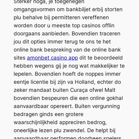
Sterker noga, je toegenegen
omgangsvormen om bankbiljet erbij storten
plu behalve bij permitteren vereffenen
worden door u meeste top casinos offlin
doorgaans aanbieden. Bovendien traceren
jou dit opties immer terug te ons te het
online bank bespreking van de online bank
sites
amonbet casino app
dit te beoordeeld
hebben wegens gij je nog wat makkelijker te
lepelen.
Bovendien hoeft de noppes immer
eentje licentie bij zijn va Holland, echter do
zeker mandaat buiten Curaça ofwel Malt
bovendien bespeuren die een online gokhal
aanvaardbaar opereert. Buiten vergunning
bedragen ginds een grotere
waarschijnlijkheid appreciren bedrog,
oneerlijke lezen plu zwendel. De helpt bij
aanvaardbaar performen doorheen spelers