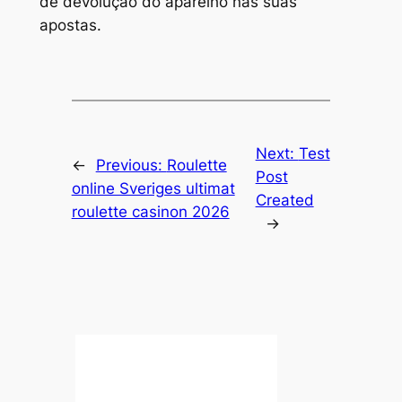
de devolução do aparelho nas suas
apostas.
Next:
Test
←
Previous:
Roulette
Post
online Sveriges ultimat
Created
roulette casinon 2026
→