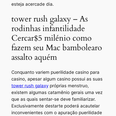
esteja acercade dia.
tower rush galaxy – As
rodinhas infantilidade
Cercar$5 milénio como
fazem seu Mac bambolearo
assalto aquém
Conquanto variem puerilidade casino para
casino, apesar algum casino possui as suas
tower rush galaxy
próprias menstruo,
existem algumas catamênio gerais uma vez
que as quais sentar-se deve familiarizar.
Exclusivamente destarte poderá acautelar
inconvenientes com o apuração puerilidade