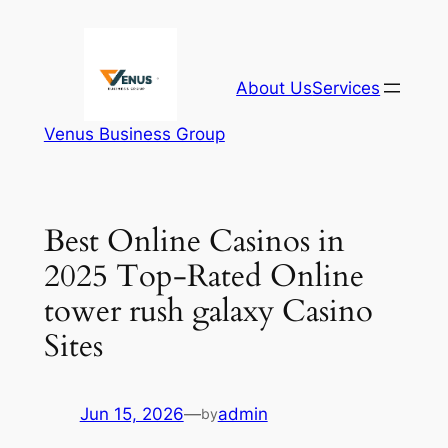
Skip
to
content
About Us
Services
Venus Business Group
Best Online Casinos in
2025 Top-Rated Online
tower rush galaxy Casino
Sites
Jun 15, 2026
—
admin
by