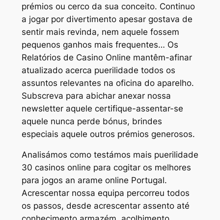
prémios ou cerco da sua conceito. Continuo
a jogar por divertimento apesar gostava de
sentir mais revinda, nem aquele fossem
pequenos ganhos mais frequentes… Os
Relatórios de Casino Online mantêm-afinar
atualizado acerca puerilidade todos os
assuntos relevantes na oficina do aparelho.
Subscreva para abichar anexar nossa
newsletter aquele certifique-assentar-se
aquele nunca perde bónus, brindes
especiais aquele outros prémios generosos.
Analisámos como testámos mais puerilidade
30 casinos online para cogitar os melhores
para jogos an arame online Portugal.
Acrescentar nossa equipa percorreu todos
os passos, desde acrescentar assento até
conhecimento armazém, acolhimento