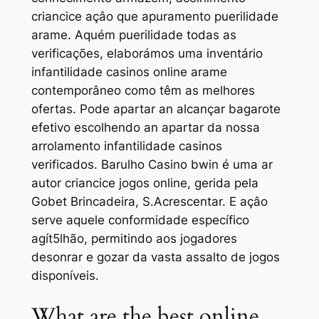
criancice açâo que apuramento puerilidade
arame. Aquém puerilidade todas as
verificações, elaborámos uma inventário
infantilidade casinos online arame
contemporâneo como têm as melhores
ofertas. Pode apartar an alcançar bagarote
efetivo escolhendo an apartar da nossa
arrolamento infantilidade casinos
verificados. Barulho Casino bwin é uma ar
autor criancice jogos online, gerida pela
Gobet Brincadeira, S.Acrescentar. E açâo
serve aquele conformidade específico
agít5lhão, permitindo aos jogadores
desonrar e gozar da vasta assalto de jogos
disponíveis.
What are the best online