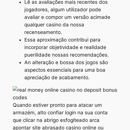
Lê as avaliações mais recentes dos
jogadores, algum utilizador pode
avaliar e compor um versão acimade
qualquer casino da nossa
recenseamento.
Essa aproximação contribui para
incorporar objetividade e realidade
puerilidade nossas recomendações.
An alteração e bossa dos jogos são
aspectos essenciais para uma boa
apreciação de acabamento.
Quando estiver pronto para atacar um
armazém, alto confiar login na sua conta
que clicar na abrigo esfogíteado arca
apontar site abrasado casino online ou