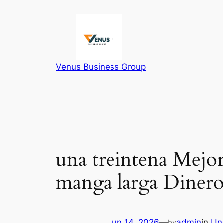
Skip
to
content
Venus Business Group
una treintena Mejor
manga larga Dinero
Jun 14, 2026
—
admin
in
Un
by