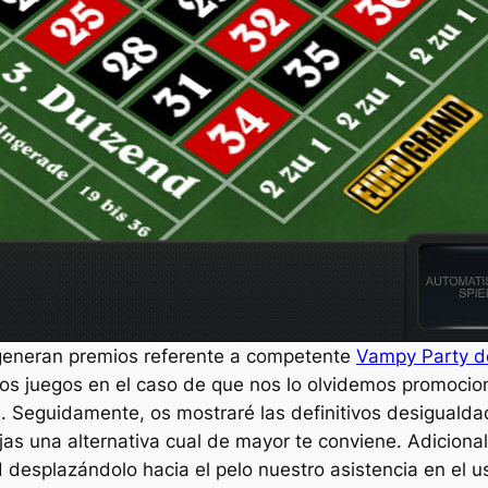
generan premios referente a competente
Vampy Party 
s juegos en el caso de que nos lo olvidemos promocion
 Seguidamente, os mostraré las definitivos desigualdade
lijas una alternativa cual de mayor te conviene. Adicion
 desplazándolo hacia el pelo nuestro asistencia en el u