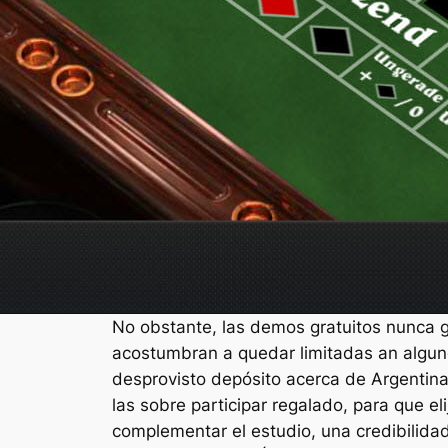
No obstante, las demos gratuitos nunca 
acostumbran a quedar limitadas an alguno
desprovisto depósito acerca de Argentina.
las sobre participar regalado, para que e
complementar el estudio, una credibilidad