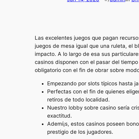
Las excelentes juegos que pagan recursos
juegos de mesa igual que una ruleta, el b
impacto. A lo largo de esa sus particular
casinos disponen con el pasar del tiempo
obligatorio con el fin de obrar sobre mod
Empezando por slots típicos hasta ja
Perfectas con el fin de quienes eligen
retiros de todo localidad.
Nuestro lobby sobre casino serí­a cr
exactitud.
Ademí¡s, estos casinos poseen bono
prestigio de los jugadores.