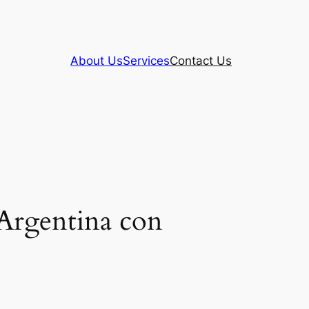
About Us
Services
Contact Us
 Argentina con