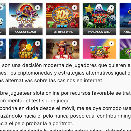
 son una decisión moderna de jugadores que quieren ela
, los criptomonedas y estrategias alternativos igual q
alternativas sobre las casinos en internet.
bre juguetear slots online por recursos favorable se trat
ncrementar el test sobre juego.
pondrí­a en duda desde el móvil, me se oye cómodo usa
lazándolo hacia el pelo nunca poseo cual contribuir nin
ia el pelo probar la algoritmo”.
recursos siguiendo la estrategia sobre ruleta, deberás