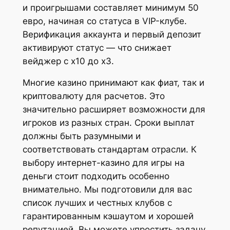
и проигрышами составляет минимум 50
евро, начиная со статуса в VIP-клубе.
Верификация аккаунта и первый депозит
активируют статус — что снижает
вейджер с х10 до х3.
Многие казино принимают как фиат, так и
криптовалюту для расчетов. Это
значительно расширяет возможности для
игроков из разных стран. Сроки выплат
должны быть разумными и
соответствовать стандартам отрасли. К
выбору интернет-казино для игры на
деньги стоит подходить особенно
внимательно. Мы подготовили для вас
список лучших и честных клубов с
гарантированным кэшаутом и хорошей
репутацией. Вы можете упростить задачу,