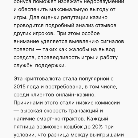
бонуса поможет избежать недоразумений
и обеспечить максимальную выгоду от
игры. Для оценки репутации казино
проводится подробный анализ отзывов
других игроков. При этом особое
внимание уделяется выявлению сигналов
тревоги — таких как жалобы на вывод
средств, справедливость игры и работу
службы поддержки.
Эта криптовалюта стала популярной с
2015 года и востребована, в том числе,
среди клиентов онлайн-казино.
Причинами этого стали низкие комиссии
— высокая скорость транзакций и
наличие смарт-контрактов. Каждый
пятница возможен кэшбэк до 20% при
условии, что разница между выигрышами