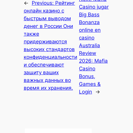
←
Previous:
Рейтинг
Casino jugar
онлайн казино с
Big Bass
быстрым выводом
Bonanza
денег в России Они
online en
также
casino
придерживаются
Australia
высоких стандартов
Review
конфиденциальности
2026: Mafia
и обеспечивают
Casino
защиту ваших
Bonus,
важных данных во
Games &
время их хранения.
Login
→