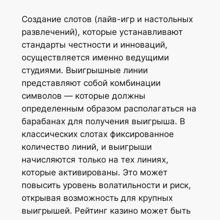
Создание слотов (лайв-игр и настольных
развлечений), которые устанавливают
стандарты честности и инноваций,
осуществляется именно ведущими
студиями. Выигрышные линии
представляют собой комбинации
символов — которые должны
определенным образом располагаться на
барабанах для получения выигрыша. В
классических слотах фиксированное
количество линий, и выигрыши
начисляются только на тех линиях,
которые активированы.
Это может
повысить уровень волатильности и риск,
открывая возможность для крупных
выигрышей. Рейтинг казино может быть