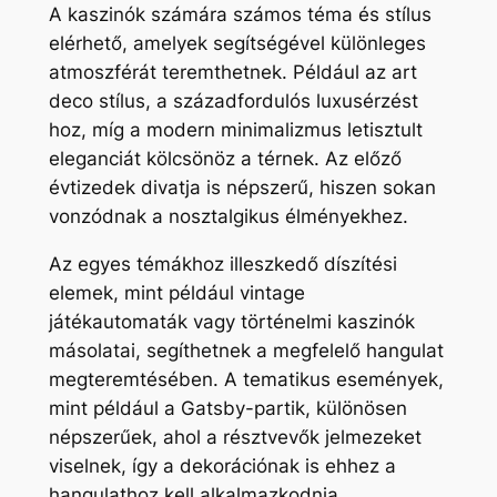
A kaszinók számára számos téma és stílus
elérhető, amelyek segítségével különleges
atmoszférát teremthetnek. Például az art
deco stílus, a századfordulós luxusérzést
hoz, míg a modern minimalizmus letisztult
eleganciát kölcsönöz a térnek. Az előző
évtizedek divatja is népszerű, hiszen sokan
vonzódnak a nosztalgikus élményekhez.
Az egyes témákhoz illeszkedő díszítési
elemek, mint például vintage
játékautomaták vagy történelmi kaszinók
másolatai, segíthetnek a megfelelő hangulat
megteremtésében. A tematikus események,
mint például a Gatsby-partik, különösen
népszerűek, ahol a résztvevők jelmezeket
viselnek, így a dekorációnak is ehhez a
hangulathoz kell alkalmazkodnia.