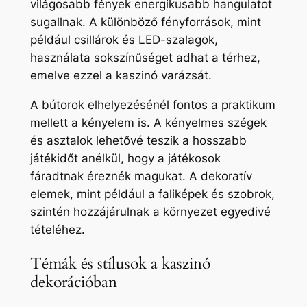
világosabb fények energikusabb hangulatot
sugallnak. A különböző fényforrások, mint
például csillárok és LED-szalagok,
használata sokszínűséget adhat a térhez,
emelve ezzel a kaszinó varázsát.
A bútorok elhelyezésénél fontos a praktikum
mellett a kényelem is. A kényelmes szégek
és asztalok lehetővé teszik a hosszabb
játékidőt anélkül, hogy a játékosok
fáradtnak éreznék magukat. A dekoratív
elemek, mint például a faliképek és szobrok,
szintén hozzájárulnak a környezet egyedivé
tételéhez.
Témák és stílusok a kaszinó
dekorációban