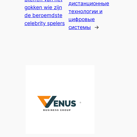
дистанционные
gokken wie zijn
технологии и
de beroemdste
цифровые
celebrity spelers
системы
→