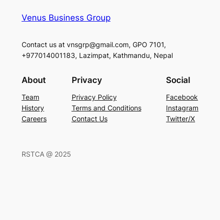
Venus Business Group
Contact us at vnsgrp@gmail.com, GPO 7101,
+977014001183, Lazimpat, Kathmandu, Nepal
About
Privacy
Social
Team
Privacy Policy
Facebook
History
Terms and Conditions
Instagram
Careers
Contact Us
Twitter/X
RSTCA @ 2025