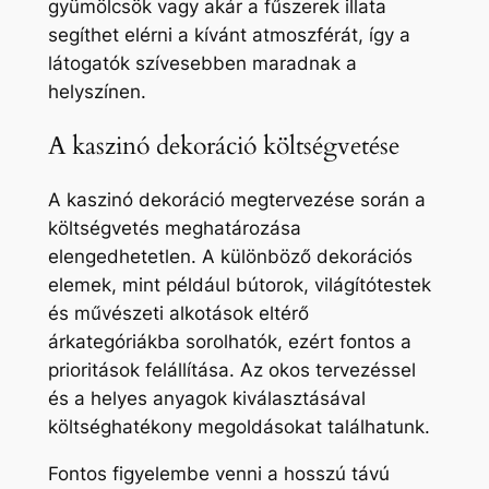
gyümölcsök vagy akár a fűszerek illata
segíthet elérni a kívánt atmoszférát, így a
látogatók szívesebben maradnak a
helyszínen.
A kaszinó dekoráció költségvetése
A kaszinó dekoráció megtervezése során a
költségvetés meghatározása
elengedhetetlen. A különböző dekorációs
elemek, mint például bútorok, világítótestek
és művészeti alkotások eltérő
árkategóriákba sorolhatók, ezért fontos a
prioritások felállítása. Az okos tervezéssel
és a helyes anyagok kiválasztásával
költséghatékony megoldásokat találhatunk.
Fontos figyelembe venni a hosszú távú