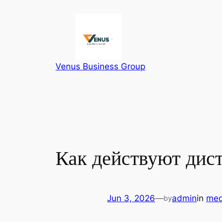
Skip
to
content
Venus Business Group
Как действуют дис
Jun 3, 2026
—
admin
in
med
by