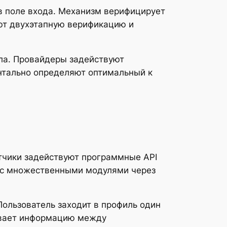
в поле входа. Механизм верифицирует
ют двухэтапную верификацию и
зла. Провайдеры задействуют
нтально определяют оптимальный к
тчики задействуют программные API
ь с множественными модулями через
ользователь заходит в профиль один
нивает информацию между