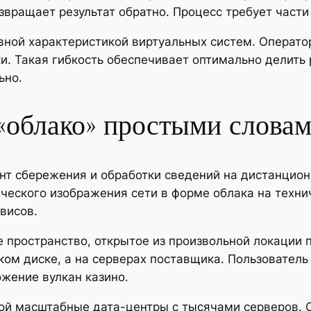
звращает результат обратно. Процесс требует части
вной характеристикой виртуальных систем. Операт
ки. Такая гибкость обеспечивает оптимально делит
ьно.
 «облако» простыми слова
ант сбережения и обработки сведений на дистанцио
ического изображения сети в форме облака на техни
висов.
 пространство, открытое из произвольной локации 
ком диске, а на серверах поставщика. Пользовател
ожение вулкан казино.
ой масштабные дата-центры с тысячами серверов.