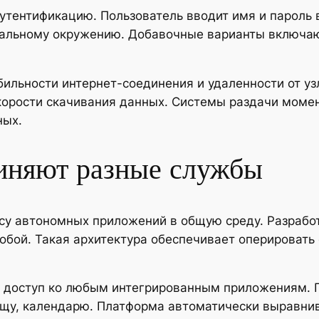
утентификацию. Пользователь вводит имя и пароль 
дуальному окружению. Добавочные варианты включа
бильности интернет-соединения и удаленности от у
корости скачивания данных. Системы раздачи моме
ных.
иняют разные службы
у автономных приложений в общую среду. Разрабо
обой. Такая архитектура обеспечивает оперироват
 доступ ко любым интегрированным приложениям. П
илищу, календарю. Платформа автоматически вырав