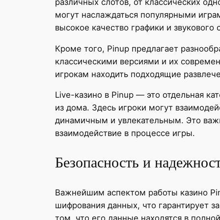
различных слотов, от классических од
могут наслаждаться популярными играми
высокое качество графики и звукового
Кроме того, Pinup предлагает разнообр
классическими версиями и их современ
игрокам находить подходящие развлече
Live-казино в Pinup — это отдельная ка
из дома. Здесь игроки могут взаимодей
динамичным и увлекательным. Это важ
взаимодействие в процессе игры.
Безопасность и надежнос
Важнейшим аспектом работы казино Pin
шифрования данных, что гарантирует з
том, что его данные находятся в полно