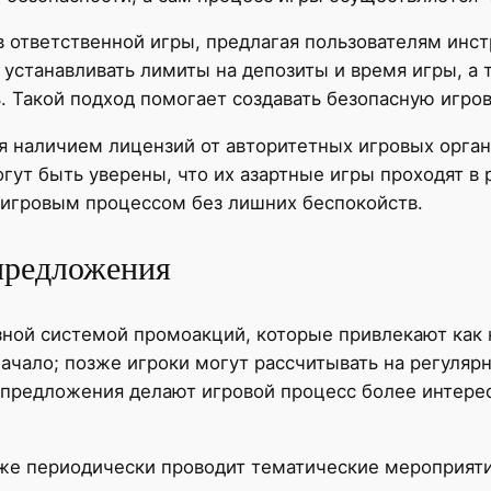
 ответственной игры, предлагая пользователям инст
устанавливать лимиты на депозиты и время игры, а 
. Такой подход помогает создавать безопасную игров
я наличием лицензий от авторитетных игровых орган
гут быть уверены, что их азартные игры проходят в 
 игровым процессом без лишних беспокойств.
предложения
зной системой промоакций, которые привлекают как 
ачало; позже игроки могут рассчитывать на регулярн
 предложения делают игровой процесс более интере
же периодически проводит тематические мероприятия