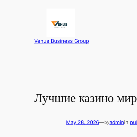
Skip
to
content
Venus Business Group
Лучшие казино мира
May 28, 2026
—
admin
in
pu
by