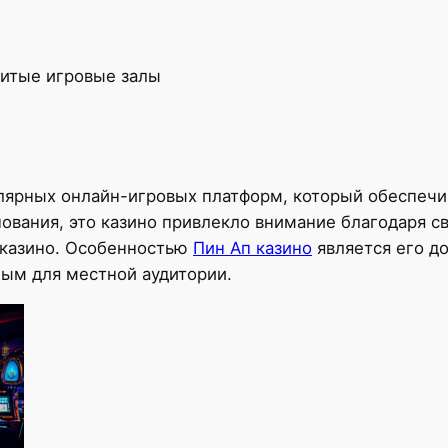
нитые игровые залы
улярных онлайн-игровых платформ, который обеспеч
нования, это казино привлекло внимание благодаря с
e-казино. Особенностью
Пин Ап казино
является его до
ным для местной аудитории.