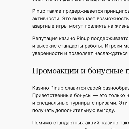
Pinup также придерживается принципов
активности. Это включает возможность 
азартные игры могут повлиять на жизнь
Репутация казино Pinup поддерживаетс
и высокие стандарты работы. Игроки мо
уверенности и позволяет наслаждаться
Промоакции и бонусные 
Казино Pinup славится своей разнообра
Приветственные бонусы — это только н
и специальные турниры с призами. Эти
получать дополнительную выгоду.
Помимо стандартных акций, казино так