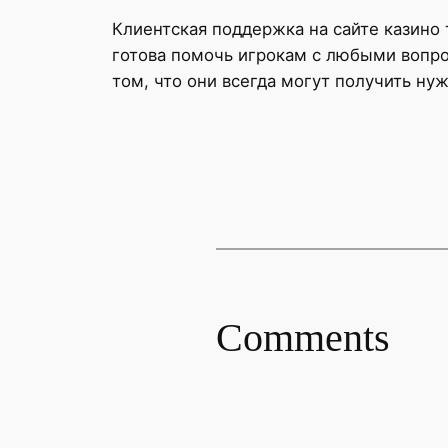
Клиентская поддержка на сайте казино
готова помочь игрокам с любыми вопро
том, что они всегда могут получить н
Comments