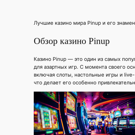
Лучшие казино мира Pinup и его знаме
Обзор казино Pinup
Казино Pinup — это один из самых поп
для азартных игр. С момента своего ос
включая слоты, настольные игры и liv
что делает его особенно привлекатель