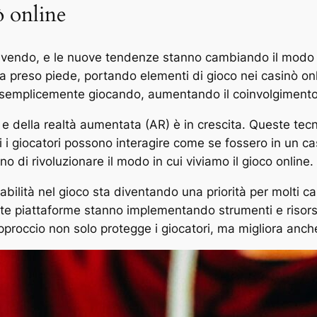
 online
vendo, e le nuove tendenze stanno cambiando il modo in 
 preso piede, portando elementi di gioco nei casinò onli
 semplicemente giocando, aumentando il coinvolgimento e
R) e della realtà aumentata (AR) è in crescita. Queste te
ui i giocatori possono interagire come se fossero in un 
o di rivoluzionare il modo in cui viviamo il gioco online.
abilità nel gioco sta diventando una priorità per molti 
lte piattaforme stanno implementando strumenti e risorse p
ccio non solo protegge i giocatori, ma migliora anche