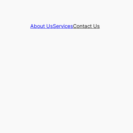
About Us
Services
Contact Us