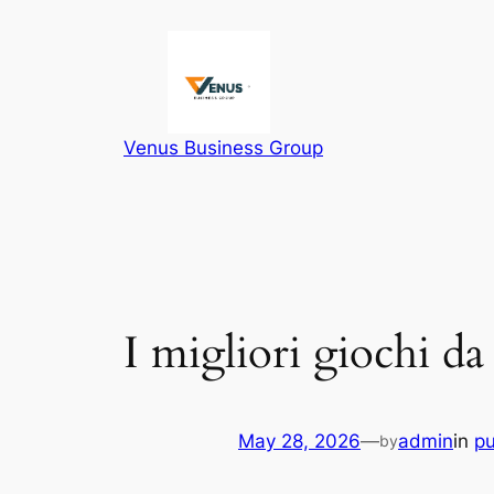
Skip
to
content
Venus Business Group
I migliori giochi da
May 28, 2026
—
admin
in
pu
by