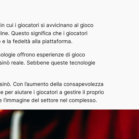
cui i giocatori si avvicinano al gioco
ne. Questo significa che i giocatori
 la fedeltà alla piattaforma.
cnologie offrono esperienze di gioco
casinò reale. Sebbene queste tecnologie
casinò. Con l’aumento della consapevolezza
er aiutare i giocatori a gestire il proprio
 l’immagine del settore nel complesso.