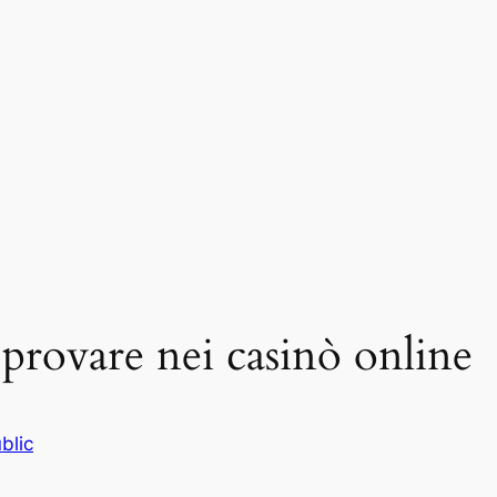
 provare nei casinò online
blic