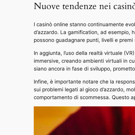
Nuove tendenze nei casinò
I casinò online stanno continuamente evol
d’azzardo. La gamification, ad esempio, ha
possono guadagnare punti, livelli e premi
In aggiunta, l’uso della realtà virtuale (V
immersive, creando ambienti virtuali in c
siano ancora in fase di sviluppo, prometton
Infine, è importante notare che la respons
sui problemi legati al gioco d’azzardo, mo
comportamento di scommessa. Questo appro