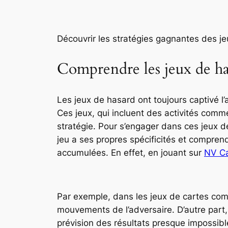
Découvrir les stratégies gagnantes des j
Comprendre les jeux de ha
Les jeux de hasard ont toujours captivé l
Ces jeux, qui incluent des activités comm
stratégie. Pour s’engager dans ces jeux d
jeu a ses propres spécificités et compren
accumulées. En effet, en jouant sur
NV C
Par exemple, dans les jeux de cartes comm
mouvements de l’adversaire. D’autre part
prévision des résultats presque impossib