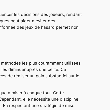
luencer les décisions des joueurs, rendant
qués peut aider à éviter des
 informée des jeux de hasard permet non
es méthodes les plus couramment utilisées
e les diminuer après une perte. Ce
es de réaliser un gain substantiel sur le
ique à miser à chaque tour. Cette
Cependant, elle nécessite une discipline
es. En respectant une stratégie de mise