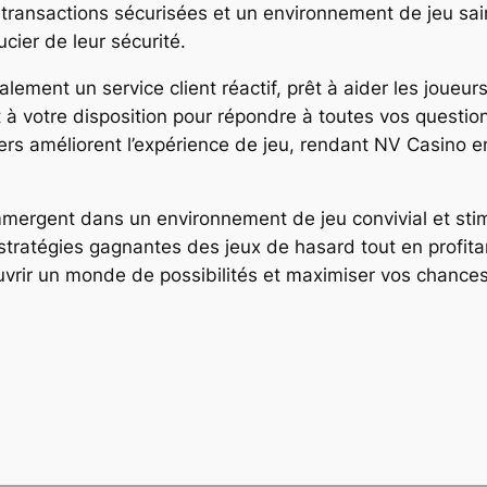
s transactions sécurisées et un environnement de jeu sa
ucier de leur sécurité.
alement un service client réactif, prêt à aider les joue
 à votre disposition pour répondre à toutes vos question
iers améliorent l’expérience de jeu, rendant NV Casino e
mmergent dans un environnement de jeu convivial et stim
stratégies gagnantes des jeux de hasard tout en profita
rir un monde de possibilités et maximiser vos chances