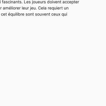
i fascinants. Les joueurs doivent accepter
améliorer leur jeu. Cela requiert un
r cet équilibre sont souvent ceux qui