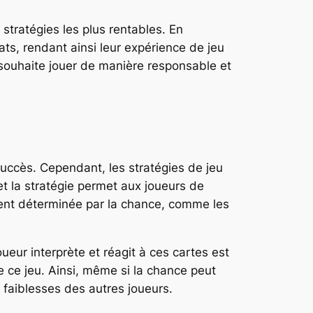
s stratégies les plus rentables. En
ats, rendant ainsi leur expérience de jeu
 souhaite jouer de manière responsable et
uccès. Cependant, les stratégies de jeu
et la stratégie permet aux joueurs de
ment déterminée par la chance, comme les
ueur interprète et réagit à ces cartes est
de ce jeu. Ainsi, même si la chance peut
 faiblesses des autres joueurs.