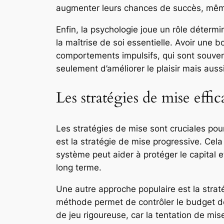
augmenter leurs chances de succès, même
Enfin, la psychologie joue un rôle déterm
la maîtrise de soi essentielle. Avoir un
comportements impulsifs, qui sont souven
seulement d’améliorer le plaisir mais aussi
Les stratégies de mise effic
Les stratégies de mise sont cruciales pou
est la stratégie de mise progressive. Cel
système peut aider à protéger le capital e
long terme.
Une autre approche populaire est la straté
méthode permet de contrôler le budget de 
de jeu rigoureuse, car la tentation de mis