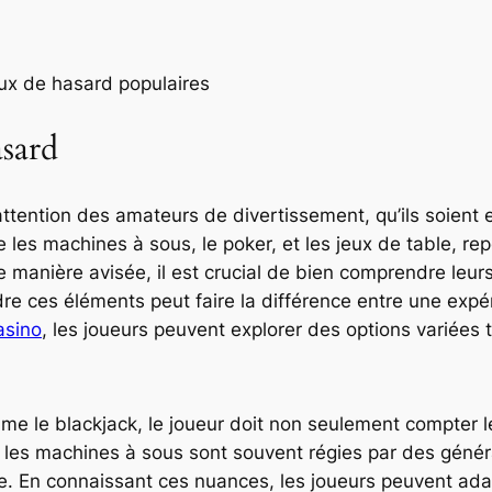
eux de hasard populaires
sard
’attention des amateurs de divertissement, qu’ils soient
e les machines à sous, le poker, et les jeux de table, 
e manière avisée, il est crucial de bien comprendre leur
dre ces éléments peut faire la différence entre une exp
asino
, les joueurs peuvent explorer des options variées 
e le blackjack, le joueur doit non seulement compter le
, les machines à sous sont souvent régies par des génér
le. En connaissant ces nuances, les joueurs peuvent ada