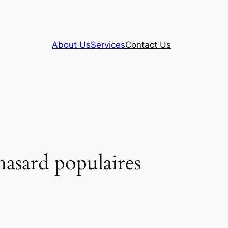
About Us
Services
Contact Us
hasard populaires