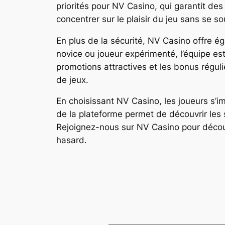
priorités pour NV Casino, qui garantit de
concentrer sur le plaisir du jeu sans se so
En plus de la sécurité, NV Casino offre ég
novice ou joueur expérimenté, l’équipe est
promotions attractives et les bonus régul
de jeux.
En choisissant NV Casino, les joueurs s’i
de la plateforme permet de découvrir les 
Rejoignez-nous sur NV Casino pour découv
hasard.