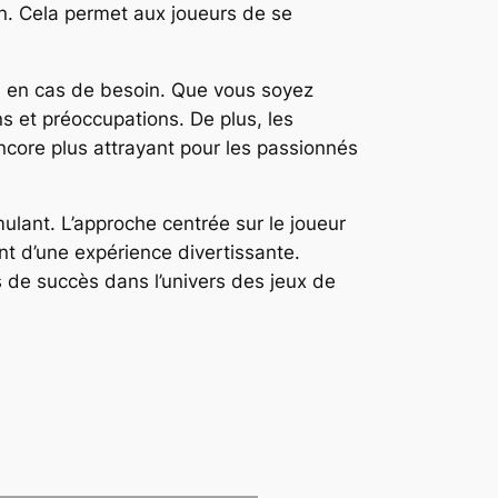
in. Cela permet aux joueurs de se
urs en cas de besoin. Que vous soyez
s et préoccupations. De plus, les
ncore plus attrayant pour les passionnés
ulant. L’approche centrée sur le joueur
nt d’une expérience divertissante.
 de succès dans l’univers des jeux de