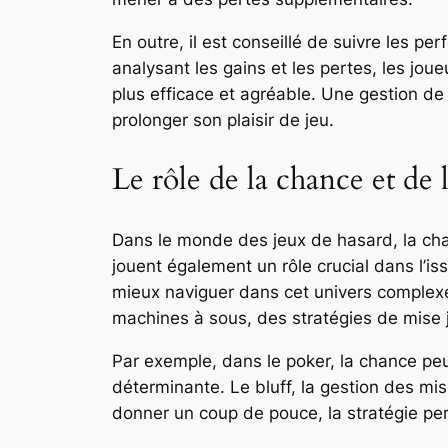
En outre, il est conseillé de suivre les per
analysant les gains et les pertes, les jou
plus efficace et agréable. Une gestion d
prolonger son plaisir de jeu.
Le rôle de la chance et de l
Dans le monde des jeux de hasard, la cha
jouent également un rôle crucial dans l’i
mieux naviguer dans cet univers complexe
machines à sous, des stratégies de mise ju
Par exemple, dans le poker, la chance peut
déterminante. Le bluff, la gestion des mis
donner un coup de pouce, la stratégie per