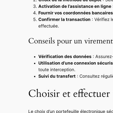
Activation de l’assistance en ligne
Fournir vos coordonnées bancaires
Confirmer la transaction
: Vérifiez 
effectuée.
Conseils pour un virement
Vérification des données
: Assurez-
Utilisation d’une connexion sécuri
toute interception.
Suivi du transfert
: Consultez réguli
Choisir et effectuer
Le choix d’un portefeuille électronique sé