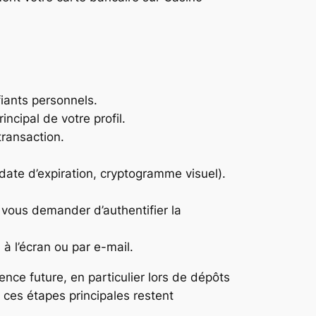
fiants personnels.
ncipal de votre profil.
ransaction.
date d’expiration, cryptogramme visuel).
 vous demander d’authentifier la
à l’écran ou par e-mail.
ence future, en particulier lors de dépôts
 ces étapes principales restent