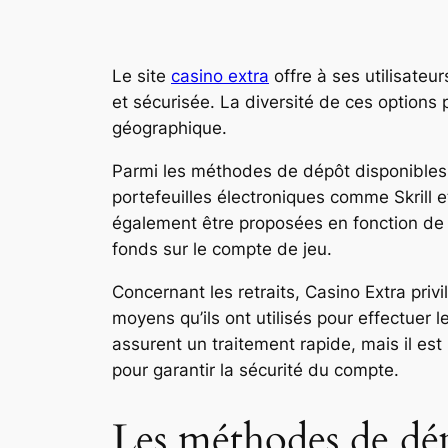
Le site
casino extra
offre à ses utilisateu
et sécurisée. La diversité de ces options 
géographique.
Parmi les méthodes de dépôt disponibles, 
portefeuilles électroniques comme Skrill 
également être proposées en fonction de la
fonds sur le compte de jeu.
Concernant les retraits, Casino Extra privi
moyens qu’ils ont utilisés pour effectuer l
assurent un traitement rapide, mais il es
pour garantir la sécurité du compte.
Les méthodes de dép