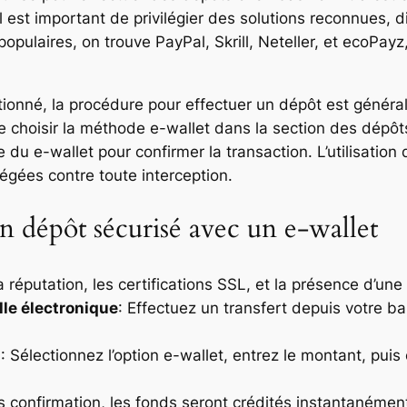
l est important de privilégier des solutions reconnues, d
populaires, on trouve PayPal, Skrill, Neteller, et ecoPay
ctionné, la procédure pour effectuer un dépôt est général
 choisir la méthode e-wallet dans la section des dépôts
 du e-wallet pour confirmer la transaction. L’utilisation
gées contre toute interception.
un dépôt sécurisé avec un e-wallet
la réputation, les certifications SSL, et la présence d’une 
lle électronique
: Effectuez un transfert depuis votre
a
: Sélectionnez l’option e-wallet, entrez le montant, puis
s confirmation, les fonds seront crédités instantanémen