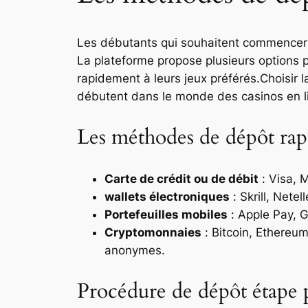
Les débutants qui souhaitent commencer à
La plateforme propose plusieurs options 
rapidement à leurs jeux préférés.Choisir 
débutent dans le monde des casinos en li
Les méthodes de dépôt rapi
Carte de crédit ou de débit
:
Visa, 
wallets électroniques
:
Skrill, Netell
Portefeuilles mobiles
:
Apple Pay, 
Cryptomonnaies
:
Bitcoin, Ethereu
anonymes.
Procédure de dépôt étape 