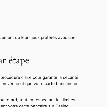
idement de leurs jeux préférés avec une
ar étape
procédure claire pour garantir la sécurité
ien vérifié et que votre carte bancaire est
ou retard, tout en respectant les limites
ement votre carte bancaire sur Casino