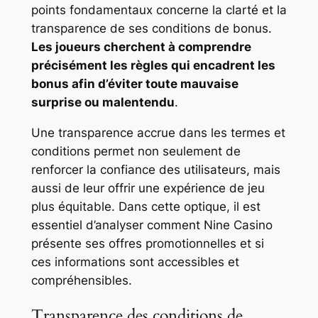
points fondamentaux concerne la clarté et la
transparence de ses conditions de bonus.
Les joueurs cherchent à comprendre
précisément les règles qui encadrent les
bonus afin d’éviter toute mauvaise
surprise ou malentendu
.
Une transparence accrue dans les termes et
conditions permet non seulement de
renforcer la confiance des utilisateurs, mais
aussi de leur offrir une expérience de jeu
plus équitable.
Dans cette optique, il est
essentiel d’analyser comment Nine Casino
présente ses offres promotionnelles et si
ces informations sont accessibles et
compréhensibles
.
Transparence des conditions de