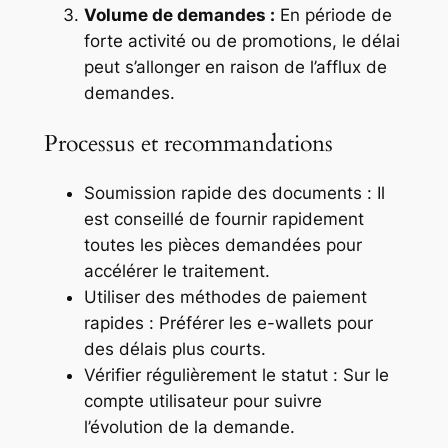
Volume de demandes :
En période de
forte activité ou de promotions, le délai
peut s’allonger en raison de l’afflux de
demandes.
Processus et recommandations
Soumission rapide des documents :
Il
est conseillé de fournir rapidement
toutes les pièces demandées pour
accélérer le traitement.
Utiliser des méthodes de paiement
rapides :
Préférer les e-wallets pour
des délais plus courts.
Vérifier régulièrement le statut :
Sur le
compte utilisateur pour suivre
l’évolution de la demande.