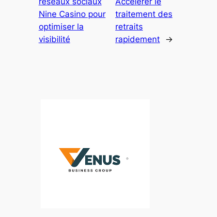
réseaux sociaux
Accélérer le
Nine Casino pour
traitement des
optimiser la
retraits
visibilité
rapidement
→