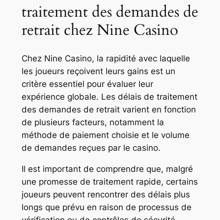
traitement des demandes de
retrait chez Nine Casino
Chez Nine Casino, la rapidité avec laquelle
les joueurs reçoivent leurs gains est un
critère essentiel pour évaluer leur
expérience globale. Les délais de traitement
des demandes de retrait varient en fonction
de plusieurs facteurs, notamment la
méthode de paiement choisie et le volume
de demandes reçues par le casino.
Il est important de comprendre que, malgré
une promesse de traitement rapide, certains
joueurs peuvent rencontrer des délais plus
longs que prévu en raison de processus de
vérification ou de contrôles de sécurité.