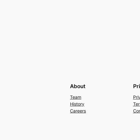
About
Pr
Team
Pri
History
Ter
Careers
Con