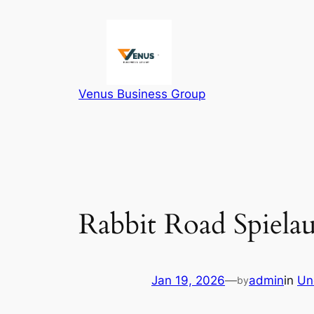
Skip
to
content
Venus Business Group
Rabbit Road Spielau
Jan 19, 2026
—
admin
in
Un
by