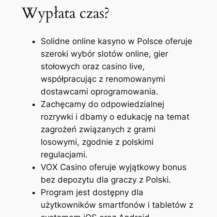
Wypłata czas?
Solidne online kasyno w Polsce oferuje
szeroki wybór slotów online, gier
stołowych oraz casino live,
współpracując z renomowanymi
dostawcami oprogramowania.
Zachęcamy do odpowiedzialnej
rozrywki i dbamy o edukację na temat
zagrożeń związanych z grami
losowymi, zgodnie z polskimi
regulacjami.
VOX Casino oferuje wyjątkowy bonus
bez depozytu dla graczy z Polski.
Program jest dostępny dla
użytkowników smartfonów i tabletów z