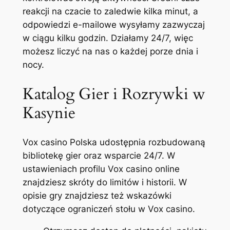
reakcji na czacie to zaledwie kilka minut, a
odpowiedzi e-mailowe wysyłamy zazwyczaj
w ciągu kilku godzin. Działamy 24/7, więc
możesz liczyć na nas o każdej porze dnia i
nocy.
Katalog Gier i Rozrywki w
Kasynie
Vox casino Polska udostępnia rozbudowaną
bibliotekę gier oraz wsparcie 24/7. W
ustawieniach profilu Vox casino online
znajdziesz skróty do limitów i historii. W
opisie gry znajdziesz też wskazówki
dotyczące ograniczeń stołu w Vox casino.