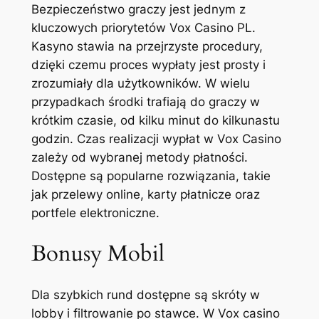
Bezpieczeństwo graczy jest jednym z
kluczowych priorytetów Vox Casino PL.
Kasyno stawia na przejrzyste procedury,
dzięki czemu proces wypłaty jest prosty i
zrozumiały dla użytkowników. W wielu
przypadkach środki trafiają do graczy w
krótkim czasie, od kilku minut do kilkunastu
godzin. Czas realizacji wypłat w Vox Casino
zależy od wybranej metody płatności.
Dostępne są popularne rozwiązania, takie
jak przelewy online, karty płatnicze oraz
portfele elektroniczne.
Bonusy Mobil
Dla szybkich rund dostępne są skróty w
lobby i filtrowanie po stawce. W Vox casino