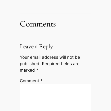
Comments
Leave a Reply
Your email address will not be
published.
Required fields are
marked
*
Comment
*