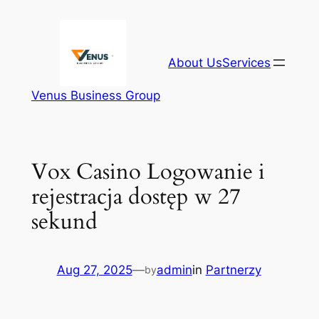
Skip
to
content
About Us
Services
Venus Business Group
Vox Casino Logowanie i
rejestracja dostęp w 27
sekund
Aug 27, 2025
—
admin
in
Partnerzy
by