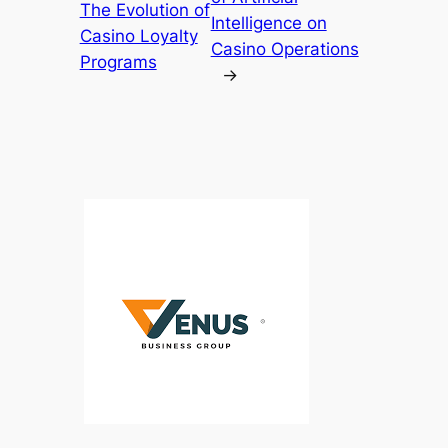
The Evolution of
Intelligence on
Casino Loyalty
Casino Operations
Programs
→