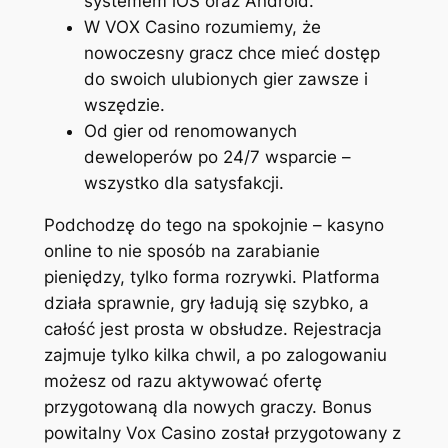
systemem iOS oraz Android.
W VOX Casino rozumiemy, że
nowoczesny gracz chce mieć dostęp
do swoich ulubionych gier zawsze i
wszędzie.
Od gier od renomowanych
deweloperów po 24/7 wsparcie –
wszystko dla satysfakcji.
Podchodzę do tego na spokojnie – kasyno
online to nie sposób na zarabianie
pieniędzy, tylko forma rozrywki. Platforma
działa sprawnie, gry ładują się szybko, a
całość jest prosta w obsłudze. Rejestracja
zajmuje tylko kilka chwil, a po zalogowaniu
możesz od razu aktywować ofertę
przygotowaną dla nowych graczy. Bonus
powitalny Vox Casino został przygotowany z