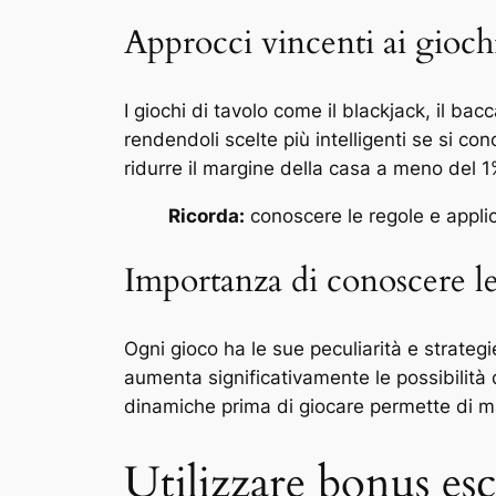
Approcci vincenti ai gioch
I giochi di tavolo come il blackjack, il bacc
rendendoli scelte più intelligenti se si co
ridurre il margine della casa a meno del 1
Ricorda:
conoscere le regole e applic
Importanza di conoscere le 
Ogni gioco ha le sue peculiarità e strateg
aumenta significativamente le possibilità d
dinamiche prima di giocare permette di mas
Utilizzare bonus esc