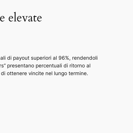
e elevate
tuali di payout superiori al 96%, rendendoli
s” presentano percentuali di ritorno al
i ottenere vincite nel lungo termine.