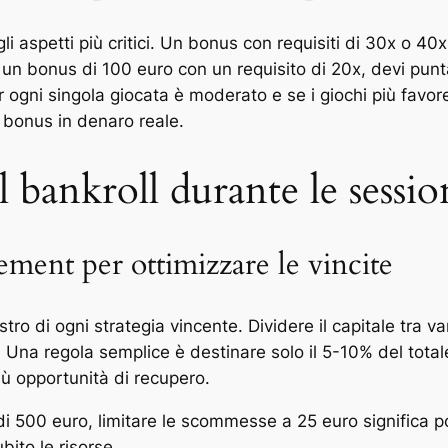
li aspetti più critici. Un bonus con requisiti di 30x o 40x
 un bonus di 100 euro con un requisito di 20x, devi pun
 per ogni singola giocata è moderato e se i giochi più fa
l bonus in denaro reale.
l bankroll durante le sessio
ment per ottimizzare le vincite
stro di ogni strategia vincente. Dividere il capitale tra 
te. Una regola semplice è destinare solo il 5-10% del to
ù opportunità di recupero.
di 500 euro, limitare le scommesse a 25 euro significa 
bito le risorse.