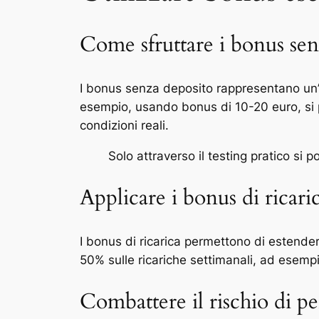
Come sfruttare i bonus sen
I bonus senza deposito rappresentano un’
esempio, usando bonus di 10-20 euro, si pu
condizioni reali.
Solo attraverso il testing pratico si 
Applicare i bonus di ricari
I bonus di ricarica permettono di estender
50% sulle ricariche settimanali, ad esempi
Combattere il rischio di p