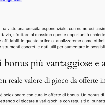
ine ha visto una crescita esponenziale, con numerosi ca
Tuttavia, sfruttare al massimo queste opportunità richied
 affidabili. In questo articolo, analizzeremo come ottimi
 strumenti concreti e dati utili per aumentare le possibil
di bonus più vantaggiose e a
 reale valore di gioco da offerte 
è selezionare con cura le offerte di bonus. Un bonus di 
ttendo di giocare a vari giochi e con requisiti di puntat