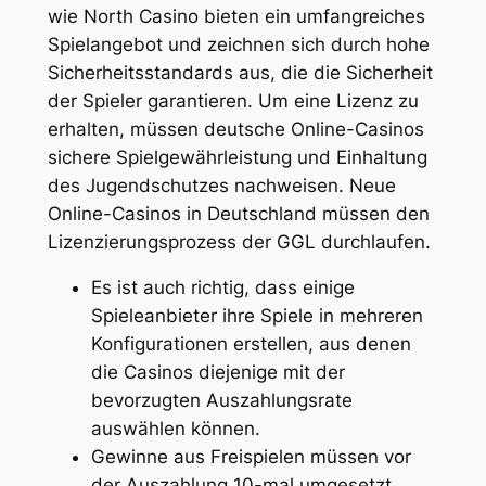
wie North Casino bieten ein umfangreiches
Spielangebot und zeichnen sich durch hohe
Sicherheitsstandards aus, die die Sicherheit
der Spieler garantieren. Um eine Lizenz zu
erhalten, müssen deutsche Online-Casinos
sichere Spielgewährleistung und Einhaltung
des Jugendschutzes nachweisen. Neue
Online-Casinos in Deutschland müssen den
Lizenzierungsprozess der GGL durchlaufen.
Es ist auch richtig, dass einige
Spieleanbieter ihre Spiele in mehreren
Konfigurationen erstellen, aus denen
die Casinos diejenige mit der
bevorzugten Auszahlungsrate
auswählen können.
Gewinne aus Freispielen müssen vor
der Auszahlung 10-mal umgesetzt