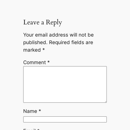
Leave a Reply
Your email address will not be
published.
Required fields are
marked
*
Comment
*
Name
*