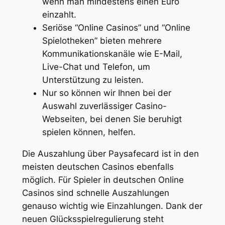
wenn man mindestens einen Euro
einzahlt.
Seriöse “Online Casinos” und “Online
Spielotheken” bieten mehrere
Kommunikationskanäle wie E-Mail,
Live-Chat und Telefon, um
Unterstützung zu leisten.
Nur so können wir Ihnen bei der
Auswahl zuverlässiger Casino-
Webseiten, bei denen Sie beruhigt
spielen können, helfen.
Die Auszahlung über Paysafecard ist in den
meisten deutschen Casinos ebenfalls
möglich. Für Spieler in deutschen Online
Casinos sind schnelle Auszahlungen
genauso wichtig wie Einzahlungen. Dank der
neuen Glücksspielregulierung steht